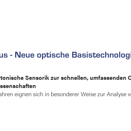
us - Neue optische Basistechnolog
tonische Sensorik zur schnellen, umfassenden Q
issenschaften
ahren eignen sich in besonderer Weise zur Analyse v
chnologischen Produkten und biologischen Substanze
ssend (Chemie und Morphologie) die Qualität besch
en Wellenlängenbereichen von Ultraviolett bis in das 
s Einzug in die industrielle Anwendung wie Industrie