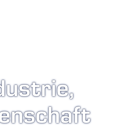
dustrie,
enschaft