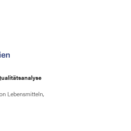
ien
ualitätsanalyse
on Lebensmitteln,
n, weil sie
reiben können.
ferne Infrarot
 4.0 gehalten und