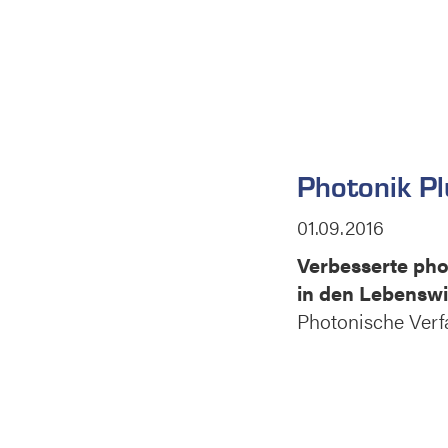
Photonik Pl
01.09.2016
Verbesserte pho
in den Lebensw
Photonische Verf
Getränken, biote
schnell und umfa
Spektrometer in d
haben hier bereit